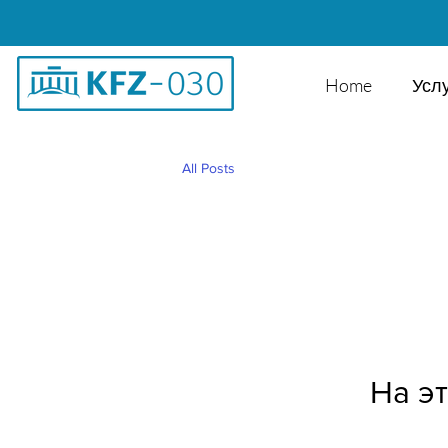
Home
Усл
All Posts
На э