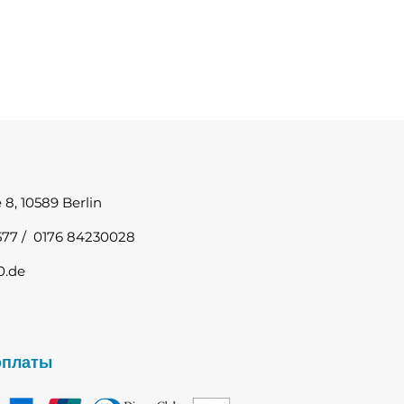
 8, 10589 Berlin
577 /
0176 84230028
0.de
оплаты