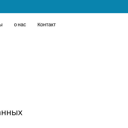
ы
о нас
Контакт
анных