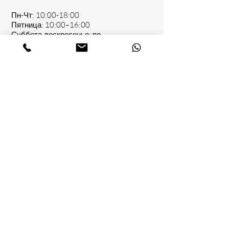
Пн-Чт: 10:00-18:00
Пятница: 10:00–16:00
Суббота-воскресенье: по
договоренности.
о нас
Olbersstraße 8, 10589 Berlin
(030) 26077577
/
0176 84230028
info@kfz-030.de
Способы оплаты
Следуй за
нами: